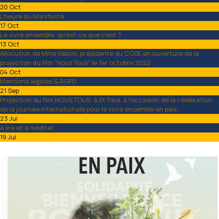
20 Oct
L’heure du Manifeste
17 Oct
Le vivre ensemble, qu'est-ce que c'est ?
13 Oct
Allocution de Mme Vabois, présidente du COSE en ouverture de la
projection du film "Nous Tous" le 1er octobre 2022
04 Oct
Mentions légales & RGPD
21 Sep
Projection du film NOUS TOUS, à St Paul, à l'occasion de la célébration
de la journée Internationale pour le vivre ensemble en paix.
23 Jui
A lire et à méditer
19 Jui