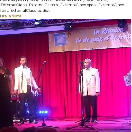
.ExternalClass, .ExternalClass p, .ExternalClass span, .ExternalClass
font, .ExternalClass td, .Ext...
Lire la suite