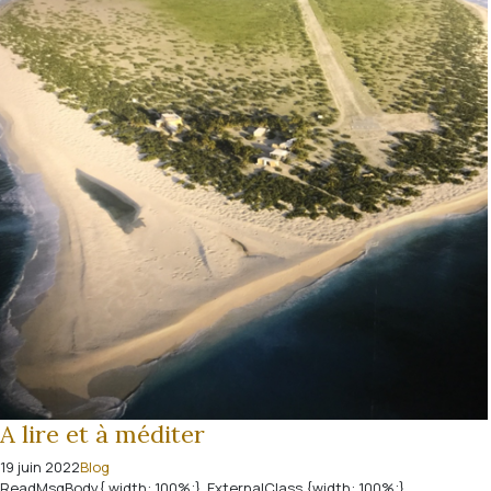
A lire et à méditer
19 juin 2022
Blog
ReadMsgBody{ width: 100%;} .ExternalClass {width: 100%;}