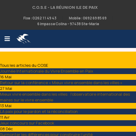
C.O.S.E - LA RÉUNION ILE DE PAIX
Fixe : 0262 11 49 43
Mobile : 0692 69 85 69
6 impasse Colina - 97438 Ste-Marie
Tous les articles du COSE
Journée Internationale du Vivre Ensemble en Paix
16 Mai
Retour sur la conférence « Mieux vivre ensemble dans les villes »
27 Mai
Mieux vivre ensemble dans les villes : l'observatoire international des
maires sur le vivre ensemble
13 Mai
LA paix pour le pardon et la réconciliation
11 Avr
Jeux concours sur Facebook
08 Déc
Surmonter les différences pour construire l’unité