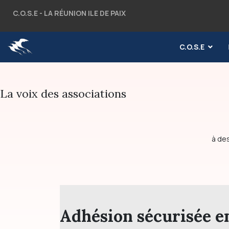
C.O.S.E - LA RÉUNION ILE DE PAIX
C.O.S.E
La voix des associations
à des
Adhésion sécurisée e