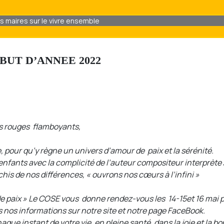
es maires sur le vivre ensemble
BUT D’ANNEE 2022
os rouges flamboyants,
pour qu’y règne un univers d’amour de paix et la sérénité.
nfants avec la complicité de l’auteur compositeur interprète Ja
his de nos différences, « ouvrons nos cœurs à l’infini »
 de paix » Le COSE vous donne rendez-vous les 14-15et 16 mai
s nos informations sur notre site et notre page FaceBook.
ue instant de votre vie, en pleine santé, dans la joie et la 