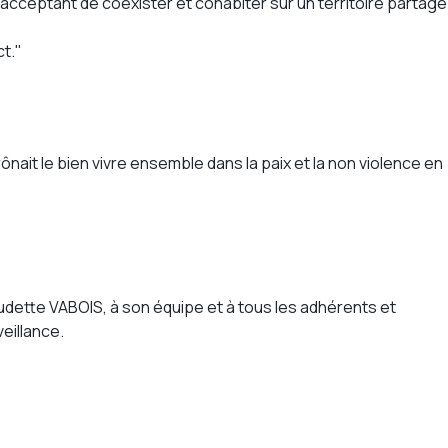
acceptant de coexister et cohabiter sur un territoire partagé
ct."
it le bien vivre ensemble dans la paix et la non violence en
udette VABOIS, à son équipe et à tous les adhérents et
eillance.