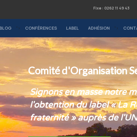
Fixe : 0262 11 49 43
BLOG
">
CONFÉRENCES
LABEL
ADHÉSION
">
CONT
Comité d'Organisation S
Signons en masse notre ma
l'obtention du label « La R
fraternité » auprès de l'