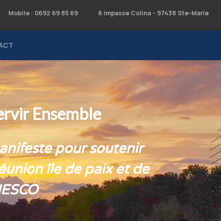
Mobile : 0692 69 85 69
6 impasse Colina - 97438 Ste-Marie
ACT
ervir Ensemble
nifeste pour soutenir
éunion île de paix et de
UNESCO