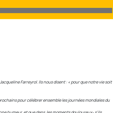
cqueline Farreyrol. Ils nous disent : « pour que notre vie soit
 prochains pour célébrer ensemble les journées mondiales du
bonne humeur, et que dans les moments douloureux- s’ils