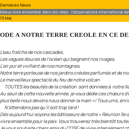
Dernières News
Mieux vivre ensemble dans les villes : l'observatoire international d
13 Mai
ODE A NOTRE TERRE CREOLE EN CE DE
L’eau fraîche de nos cascades,
Les vagues douces de l’océan qui baignent nos rivages,
L’air pur et vivifiant de nos montagnes,
Notre terre porteuse de nos jardins créoles parfumés et de n
Le merveilleux spectacle du feu de notre volcan
TOUTES les beautés de la création sont données à notre île, 
Au seuil de cette nouvelle année, je vous dédie ces chœurs d’e
plus belle nous devons nous donner la main »! Tous unis, enric
N’attendons pas qu’il soit trop tard !
Dès aujourd’hui soyons les bâtisseurs de notre « Réunion île
vivre ensemble pour la paix .Vous trouverez très bientôt toute
Je vous souhaite chers amis du COSE de vivre intensément chaq