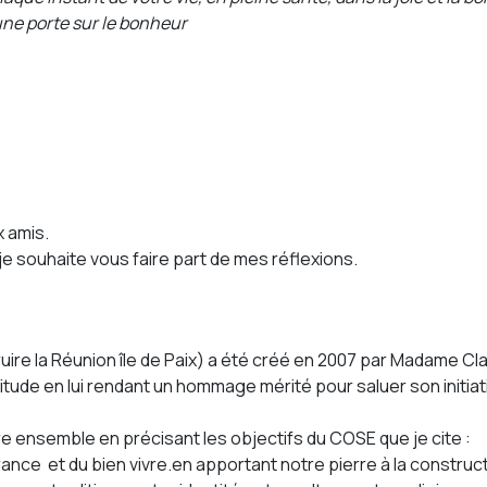
une porte sur le bonheur
 amis.
e souhaite vous faire part de mes réflexions.
ire la Réunion île de Paix) a été créé en 2007 par Madame Cl
tude en lui rendant un hommage mérité pour saluer son initiat
vivre ensemble en précisant les objectifs du COSE que je cite :
érance et du bien vivre.en apportant notre pierre à la construct