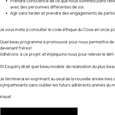
Prendre conscience de ce que nous sommes(sans renier no
avec des personnes différentes de soi.
Agir sans tarder et prendre des engagements de particip
Je vous invite à consulter le code éthique du Cose en onze poi
Quel beau programme à promouvoir pour nous permettre de réal
devenant frères!
Adhérons à ce projet et impliquons nous pour relever le défi ex
St Exupéry dirait quel beau modèle de réalisation du plus bea
Je terminerai en exprimant au seuil de la nouvelle année mes
sympathisants sans oublier les futurs adhérents animés du mê
inayat