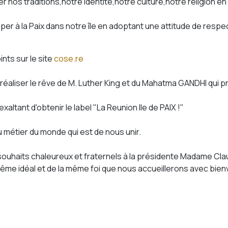
s traditions,notre identité,notre culture,notre religion en 
er à la Paix dans notre île en adoptant une attitude de respe
nts sur le site
cose.re
iser le rêve de M. Luther King et du Mahatma GANDHI qui prôna
altant d'obtenir le label "La Reunion Ile de PAIX !"
u métier du monde qui est de nous unir.
 souhaits chaleureux et fraternels à la présidente Madame Cla
me idéal et de la même foi que nous accueillerons avec bienv