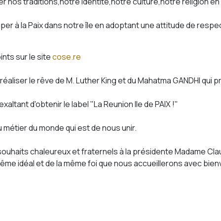
s traditions,notre identité,notre culture,notre religion en 
er à la Paix dans notre île en adoptant une attitude de respe
nts sur le site
cose.re
iser le rêve de M. Luther King et du Mahatma GANDHI qui prôna
altant d'obtenir le label "La Reunion Ile de PAIX !"
u métier du monde qui est de nous unir.
 souhaits chaleureux et fraternels à la présidente Madame Cla
me idéal et de la même foi que nous accueillerons avec bienv