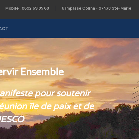
Mobile : 0692 69 85 69
6 impasse Colina - 97438 Ste-Marie
ACT
ervir Ensemble
nifeste pour soutenir
éunion île de paix et de
UNESCO