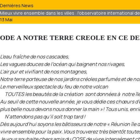
Dernières News
Mieux vivre ensemble dans les villes : l'observatoire international d
13 Mai
ODE A NOTRE TERRE CREOLE EN CE DE
L’eau fraîche de nos cascades,
Les vagues douces de l’océan qui baignent nos rivages,
L’air pur et vivifiant de nos montagnes,
Notre terre porteuse de nos jardins créoles parfumés et de n
Le merveilleux spectacle du feu de notre volcan
TOUTES les beautés de la création sont données à notre île, 
Au seuil de cette nouvelle année, je vous dédie ces chœurs d’e
plus belle nous devons nous donner la main »! Tous unis, enric
N’attendons pas qu’il soit trop tard !
Dès aujourd’hui soyons les bâtisseurs de notre « Réunion île
vivre ensemble pour la paix .Vous trouverez très bientôt toute
Je vous souhaite chers amis du COSE de vivre intensément chaq