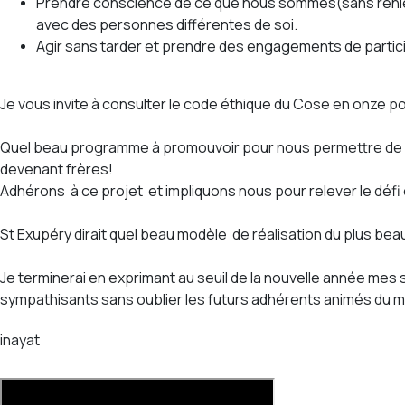
Prendre conscience de ce que nous sommes(sans renier no
avec des personnes différentes de soi.
Agir sans tarder et prendre des engagements de particip
Je vous invite à consulter le code éthique du Cose en onze poi
Quel beau programme à promouvoir pour nous permettre de réal
devenant frères!
Adhérons à ce projet et impliquons nous pour relever le défi ex
St Exupéry dirait quel beau modèle de réalisation du plus bea
Je terminerai en exprimant au seuil de la nouvelle année mes
sympathisants sans oublier les futurs adhérents animés du mê
inayat