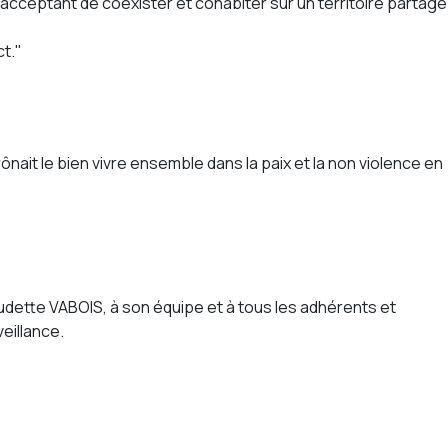
acceptant de coexister et cohabiter sur un territoire partagé
ct."
it le bien vivre ensemble dans la paix et la non violence en
udette VABOIS, à son équipe et à tous les adhérents et
eillance.