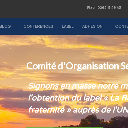
Fixe : 0262 11 49 43
BLOG
">
CONFÉRENCES
LABEL
ADHÉSION
">
CONT
Comité d'Organisation S
Signons en masse notre ma
l'obtention du label « La R
fraternité » auprès de l'