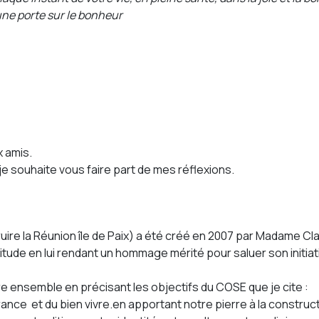
une porte sur le bonheur
 amis.
e souhaite vous faire part de mes réflexions.
ire la Réunion île de Paix) a été créé en 2007 par Madame Cl
tude en lui rendant un hommage mérité pour saluer son initiat
vivre ensemble en précisant les objectifs du COSE que je cite :
érance et du bien vivre.en apportant notre pierre à la construct