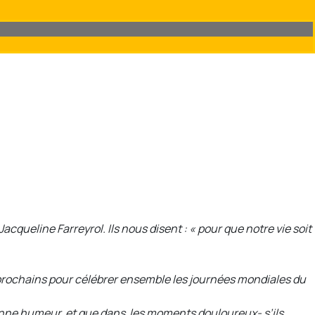
cqueline Farreyrol. Ils nous disent : « pour que notre vie soit
 prochains pour célébrer ensemble les journées mondiales du
bonne humeur, et que dans les moments douloureux- s’ils